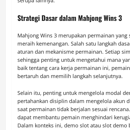
serupa lainnya.
Strategi Dasar dalam Mahjong Wins 3
Mahjong Wins 3 merupakan permainan yang s
meraih kemenangan. Salah satu langkah dasa
aturan dan mekanisme permainan. Setiap simb
sehingga penting untuk mengetahui mana ya
baik tentang cara kerja permainan ini, pemai
bertaruh dan memilih langkah selanjutnya.
Selain itu, penting untuk mengelola modal de
pertahankan disiplin dalam mengelola akun d
saat permainan tidak berjalan sesuai rencana
dapat membantu pemain menghindari kerugi
Dalam konteks ini, demo slot atau slot demo 