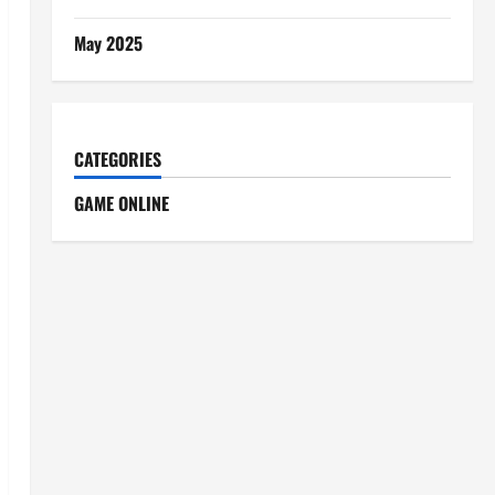
May 2025
CATEGORIES
GAME ONLINE