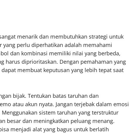
angat menarik dan membutuhkan strategi untuk
r yang perlu diperhatikan adalah memahami
ol dan kombinasi memiliki nilai yang berbeda,
ng harus diprioritaskan. Dengan pemahaman yang
n dapat membuat keputusan yang lebih tepat saat
ngan bijak. Tentukan batas taruhan dan
emo atau akun nyata. Jangan terjebak dalam emosi
. Menggunakan sistem taruhan yang terstruktur
an besar dan meningkatkan peluang menang.
bisa menjadi alat yang bagus untuk berlatih