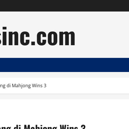
inc.com
ang di Mahjong Wins 3
ang di Mahjong Wins 3