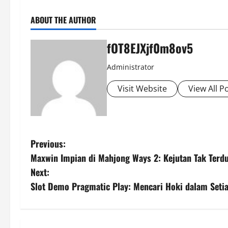
ABOUT THE AUTHOR
fOT8EJXjf0m8ov5
Administrator
Visit Website
View All P
P
Previous:
Maxwin Impian di Mahjong Ways 2: Kejutan Tak Terd
o
Next:
s
Slot Demo Pragmatic Play: Mencari Hoki dalam Seti
t