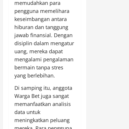
memudahkan para
pengguna memelihara
keseimbangan antara
hiburan dan tanggung
jawab finansial. Dengan
disiplin dalam mengatur
uang, mereka dapat
mengalami pengalaman
bermain tanpa stres
yang berlebihan.
Di samping itu, anggota
Warga Bet juga sangat
memanfaatkan analisis
data untuk
meningkatkan peluang
mereka. Para pengguna