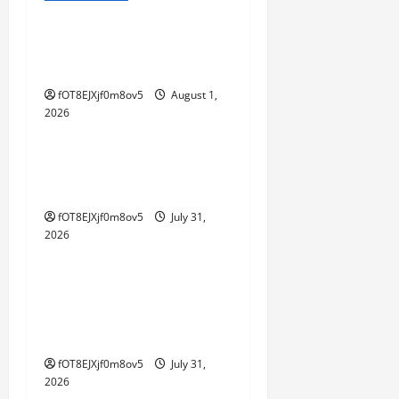
g
Salju 4D: Panduan
a
Lengkap untuk Pemula
t
fOT8EJXjf0m8ov5
August 1,
2026
GAME ONLINE
i
Seluk Beluk Salju 4D: Apa
o
yang Perlu Anda Tahu
n
fOT8EJXjf0m8ov5
July 31,
2026
GAME ONLINE
Kudu Slot: Dari para
Pemula Profesional di
dalam Permainan Slot
fOT8EJXjf0m8ov5
July 31,
2026