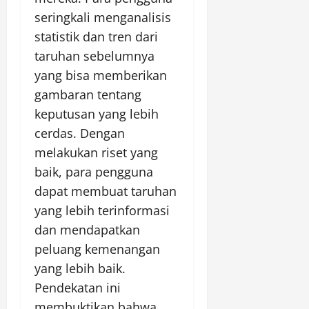
seringkali menganalisis
statistik dan tren dari
taruhan sebelumnya
yang bisa memberikan
gambaran tentang
keputusan yang lebih
cerdas. Dengan
melakukan riset yang
baik, para pengguna
dapat membuat taruhan
yang lebih terinformasi
dan mendapatkan
peluang kemenangan
yang lebih baik.
Pendekatan ini
membuktikan bahwa