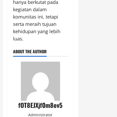
hanya berkutat pada
kegiatan dalam
komunitas ini, tetapi
serta meraih tujuan
kehidupan yang lebih
luas.
ABOUT THE AUTHOR
fOT8EJXjf0m8ov5
Administrator