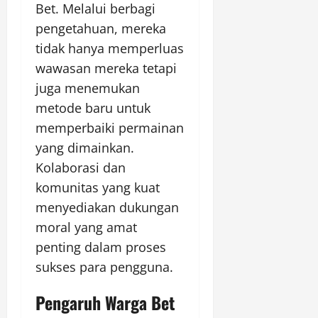
Bet. Melalui berbagi
pengetahuan, mereka
tidak hanya memperluas
wawasan mereka tetapi
juga menemukan
metode baru untuk
memperbaiki permainan
yang dimainkan.
Kolaborasi dan
komunitas yang kuat
menyediakan dukungan
moral yang amat
penting dalam proses
sukses para pengguna.
Pengaruh Warga Bet