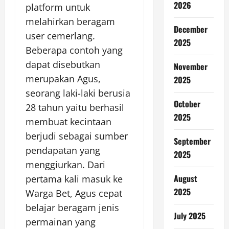
2026
platform untuk
melahirkan beragam
December
user cemerlang.
2025
Beberapa contoh yang
dapat disebutkan
November
merupakan Agus,
2025
seorang laki-laki berusia
October
28 tahun yaitu berhasil
2025
membuat kecintaan
berjudi sebagai sumber
September
pendapatan yang
2025
menggiurkan. Dari
August
pertama kali masuk ke
2025
Warga Bet, Agus cepat
belajar beragam jenis
July 2025
permainan yang