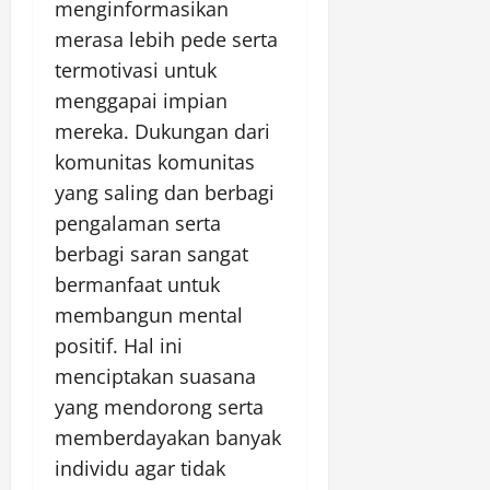
menginformasikan
merasa lebih pede serta
termotivasi untuk
menggapai impian
mereka. Dukungan dari
komunitas komunitas
yang saling dan berbagi
pengalaman serta
berbagi saran sangat
bermanfaat untuk
membangun mental
positif. Hal ini
menciptakan suasana
yang mendorong serta
memberdayakan banyak
individu agar tidak