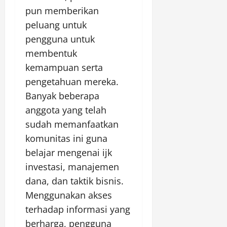
pun memberikan
peluang untuk
pengguna untuk
membentuk
kemampuan serta
pengetahuan mereka.
Banyak beberapa
anggota yang telah
sudah memanfaatkan
komunitas ini guna
belajar mengenai ijk
investasi, manajemen
dana, dan taktik bisnis.
Menggunakan akses
terhadap informasi yang
berharga, pengguna