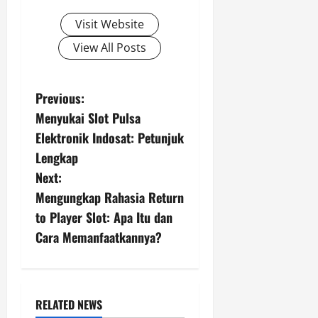
Visit Website
View All Posts
P
Previous:
Menyukai Slot Pulsa
o
Elektronik Indosat: Petunjuk
s
Lengkap
Next:
t
Mengungkap Rahasia Return
n
to Player Slot: Apa Itu dan
Cara Memanfaatkannya?
a
v
i
RELATED NEWS
GAME ONLINE