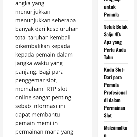
angka yang
untuk
menunjukkan
Pemula
menunjukkan seberapa
Seluk Beluk
banyak dari keseluruhan
Salju 4D:
total taruhan kembali
Apa yang
dikembalikan kepada
Perlu Anda
kepada pemain dalam
Tahu
jangka waktu yang
Kudu Slot:
panjang. Bagi para
Dari para
penggemar slot,
Pemula
memahami RTP slot
Profesional
online sangat penting
di dalam
sebab informasi ini
Permainan
dapat membantu
Slot
pemain memilih
Maksimalka
permainan mana yang
n