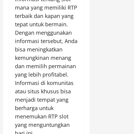
mana yang memiliki RTP
terbaik dan kapan yang
tepat untuk bermain.
Dengan menggunakan
informasi tersebut, Anda
bisa meningkatkan
kemungkinan menang
dan memilih permainan
yang lebih profitabel.
Informasi di komunitas
atau situs khusus bisa
menjadi tempat yang
berharga untuk
menemukan RTP slot
yang menguntungkan
hari ini.