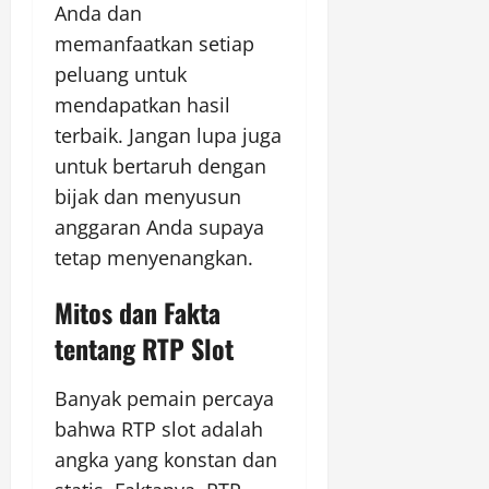
Anda dan
memanfaatkan setiap
peluang untuk
mendapatkan hasil
terbaik. Jangan lupa juga
untuk bertaruh dengan
bijak dan menyusun
anggaran Anda supaya
tetap menyenangkan.
Mitos dan Fakta
tentang RTP Slot
Banyak pemain percaya
bahwa RTP slot adalah
angka yang konstan dan