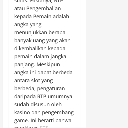
statis. Faktanya, RTP
atau Pengembalian
kepada Pemain adalah
angka yang
menunjukkan berapa
banyak uang yang akan
dikembalikan kepada
pemain dalam jangka
panjang. Meskipun
angka ini dapat berbeda
antara slot yang
berbeda, pengaturan
daripada RTP umumnya
sudah disusun oleh
kasino dan pengembang
game. Ini berarti bahwa