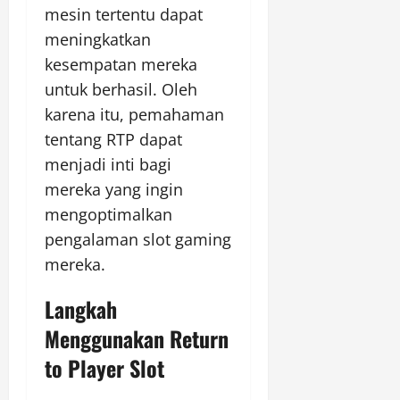
mesin tertentu dapat
meningkatkan
kesempatan mereka
untuk berhasil. Oleh
karena itu, pemahaman
tentang RTP dapat
menjadi inti bagi
mereka yang ingin
mengoptimalkan
pengalaman slot gaming
mereka.
Langkah
Menggunakan Return
to Player Slot