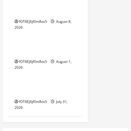
Ribu yang
t
Menguntungkan
i
fOT8EJXjf0m8ov5
August 8,
2026
o
GAME ONLINE
n
Salju 4D: Panduan
Lengkap untuk Pemula
fOT8EJXjf0m8ov5
August 1,
2026
GAME ONLINE
Seluk Beluk Salju 4D: Apa
yang Perlu Anda Tahu
fOT8EJXjf0m8ov5
July 31,
2026