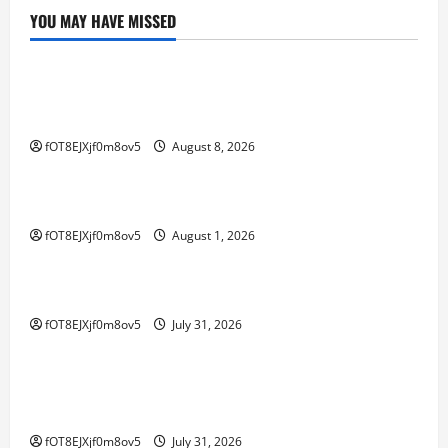
YOU MAY HAVE MISSED
GAME ONLINE
Permainan Slot Online Pulsa: Deposito Lima
Ribu yang Menguntungkan
fOT8EJXjf0m8ov5
August 8, 2026
GAME ONLINE
Salju 4D: Panduan Lengkap untuk Pemula
fOT8EJXjf0m8ov5
August 1, 2026
GAME ONLINE
Seluk Beluk Salju 4D: Apa yang Perlu Anda Tahu
fOT8EJXjf0m8ov5
July 31, 2026
GAME ONLINE
Kudu Slot: Dari para Pemula Profesional di
dalam Permainan Slot
fOT8EJXjf0m8ov5
July 31, 2026