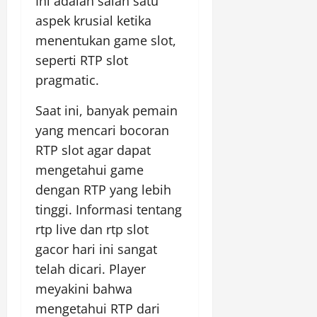
Ini adalah salah satu
aspek krusial ketika
menentukan game slot,
seperti RTP slot
pragmatic.
Saat ini, banyak pemain
yang mencari bocoran
RTP slot agar dapat
mengetahui game
dengan RTP yang lebih
tinggi. Informasi tentang
rtp live dan rtp slot
gacor hari ini sangat
telah dicari. Player
meyakini bahwa
mengetahui RTP dari