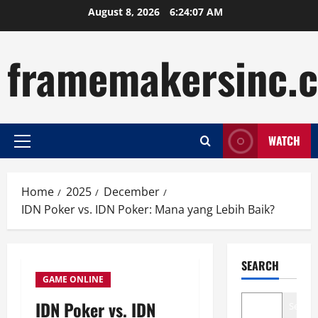
Skip
August 8, 2026
6:24:08 AM
to
content
framemakersinc.
WATCH
Primary
Menu
Home
2025
December
IDN Poker vs. IDN Poker: Mana yang Lebih Baik?
SEARCH
GAME ONLINE
IDN Poker vs. IDN
Search