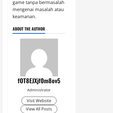
game tanpa bermasalah
mengenai masalah atau
keamanan.
ABOUT THE AUTHOR
fOT8EJXjf0m8ov5
Administrator
Visit Website
View All Posts