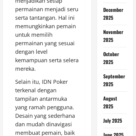
menjadikan setiap
permainan menjadi seru
December
serta tantangan. Hal ini
2025
memungkinkan pemain
November
untuk memilih
2025
permainan yang sesuai
dengan level
October
kemampuan serta selera
2025
mereka.
September
Selain itu, IDN Poker
2025
terkenal dengan
August
tampilan antarmuka
2025
yang ramah pengguna.
Desain yang sederhana
July 2025
dan mudah dinavigasi
membuat pemain, baik
June 2025