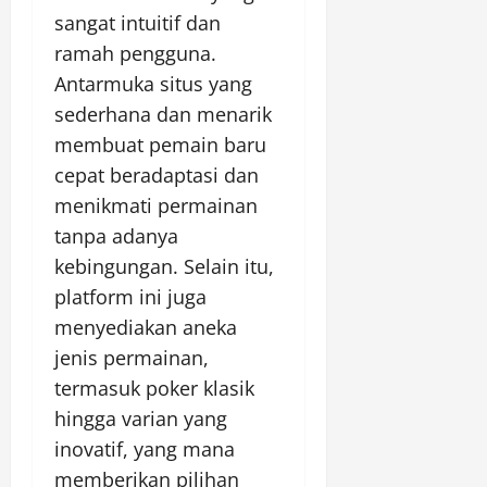
sangat intuitif dan
ramah pengguna.
Antarmuka situs yang
sederhana dan menarik
membuat pemain baru
cepat beradaptasi dan
menikmati permainan
tanpa adanya
kebingungan. Selain itu,
platform ini juga
menyediakan aneka
jenis permainan,
termasuk poker klasik
hingga varian yang
inovatif, yang mana
memberikan pilihan