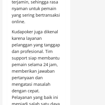
terjamin, sehingga rasa
nyaman untuk pemain
yang sering bertransaksi
online.
Kudapoker juga dikenal
karena layanan
pelanggan yang tanggap
dan profesional. Tim
support siap membantu
pemain selama 24 jam,
memberikan jawaban
pertanyaan dan
mengatasi masalah
dengan cepat.
Pelayanan yang baik ini
menjadi salah satu daya