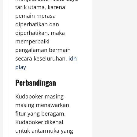
tarik utama, karena
pemain merasa
diperhatikan dan
diperhatikan, maka
memperbaiki
pengalaman bermain
secara keseluruhan.
idn
play
Perbandingan
Kudapoker masing-
masing menawarkan
fitur yang beragam.
Kudapoker dikenal
untuk antarmuka yang