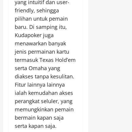
yang intuitif dan user-
friendly, sehingga
pilihan untuk pemain
baru. Di samping itu,
Kudapoker juga
menawarkan banyak
jenis permainan kartu
termasuk Texas Hold’em
serta Omaha yang
diakses tanpa kesulitan.
Fitur lainnya lainnya
ialah kemudahan akses
perangkat seluler, yang
memungkinkan pemain
bermain kapan saja
serta kapan saja.