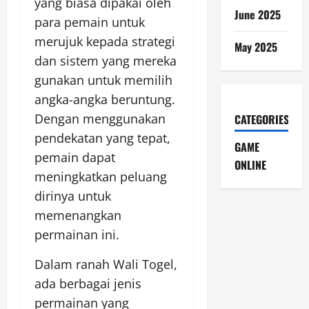
yang biasa dipakai oleh
June 2025
para pemain untuk
merujuk kepada strategi
May 2025
dan sistem yang mereka
gunakan untuk memilih
angka-angka beruntung.
Dengan menggunakan
CATEGORIES
pendekatan yang tepat,
GAME
pemain dapat
ONLINE
meningkatkan peluang
dirinya untuk
memenangkan
permainan ini.
Dalam ranah Wali Togel,
ada berbagai jenis
permainan yang