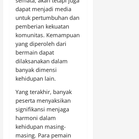
semata, akan tetapi juga
dapat menjadi media
untuk pertumbuhan dan
pemberian kekuatan
komunitas. Kemampuan
yang diperoleh dari
bermain dapat
dilaksanakan dalam
banyak dimensi
kehidupan lain.
Yang terakhir, banyak
peserta menyaksikan
signifikansi menjaga
harmoni dalam
kehidupan masing-
masing. Para pemain