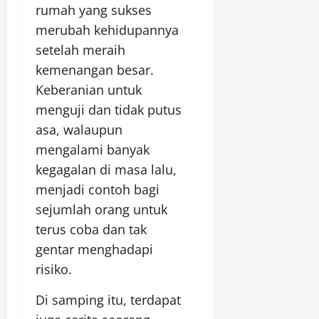
rumah yang sukses
merubah kehidupannya
setelah meraih
kemenangan besar.
Keberanian untuk
menguji dan tidak putus
asa, walaupun
mengalami banyak
kegagalan di masa lalu,
menjadi contoh bagi
sejumlah orang untuk
terus coba dan tak
gentar menghadapi
risiko.
Di samping itu, terdapat