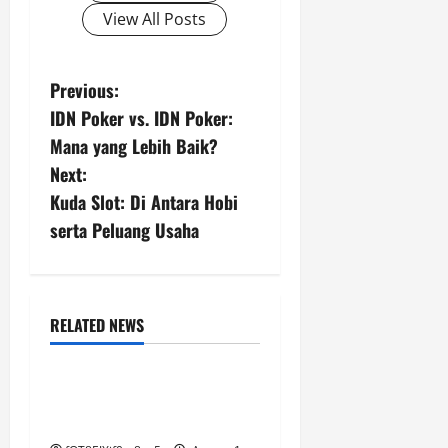
View All Posts
P
Previous:
IDN Poker vs. IDN Poker:
o
Mana yang Lebih Baik?
s
Next:
Kuda Slot: Di Antara Hobi
t
serta Peluang Usaha
n
a
RELATED NEWS
v
GAME ONLINE
i
Salju 4D: Panduan
Lengkap untuk Pemula
g