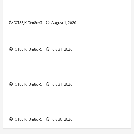
Salju 4D: Panduan Lengkap untuk Pemula
fOT8EJXjf0m8ov5
August 1, 2026
GAME ONLINE
Seluk Beluk Salju 4D: Apa yang Perlu Anda Tahu
fOT8EJXjf0m8ov5
July 31, 2026
GAME ONLINE
Kudu Slot: Dari para Pemula Profesional di
dalam Permainan Slot
fOT8EJXjf0m8ov5
July 31, 2026
GAME ONLINE
Maksimalkan Petualangan Anda dengan Kuda
pada Slot
fOT8EJXjf0m8ov5
July 30, 2026