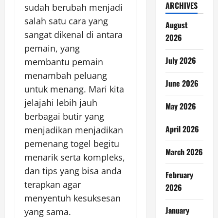
ARCHIVES
sudah berubah menjadi
salah satu cara yang
August
sangat dikenal di antara
2026
pemain, yang
July 2026
membantu pemain
menambah peluang
June 2026
untuk menang. Mari kita
jelajahi lebih jauh
May 2026
berbagai butir yang
April 2026
menjadikan menjadikan
pemenang togel begitu
March 2026
menarik serta kompleks,
dan tips yang bisa anda
February
terapkan agar
2026
menyentuh kesuksesan
January
yang sama.