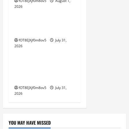
fOT8EJXjf0m8ov5
August 1,
a
2026
GAME ONLINE
t
Seluk Beluk Salju 4D: Apa
i
yang Perlu Anda Tahu
o
fOT8EJXjf0m8ov5
July 31,
2026
GAME ONLINE
n
Kudu Slot: Dari para
Pemula Profesional di
dalam Permainan Slot
fOT8EJXjf0m8ov5
July 31,
2026
YOU MAY HAVE MISSED
GAME ONLINE