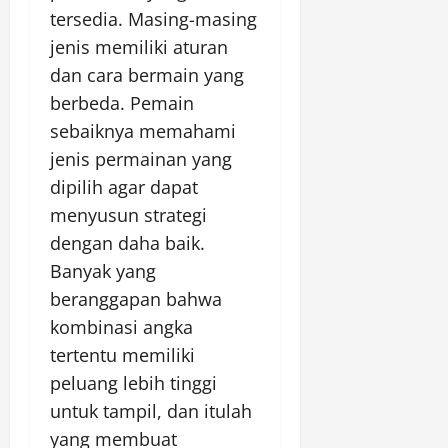
tersedia. Masing-masing
jenis memiliki aturan
dan cara bermain yang
berbeda. Pemain
sebaiknya memahami
jenis permainan yang
dipilih agar dapat
menyusun strategi
dengan daha baik.
Banyak yang
beranggapan bahwa
kombinasi angka
tertentu memiliki
peluang lebih tinggi
untuk tampil, dan itulah
yang membuat