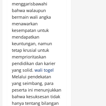
menggarisbawahi
bahwa walaupun
bermain wali angka
menawarkan
kesempatan untuk
mendapatkan
keuntungan, namun
tetap krusial untuk
memprioritaskan
pendidikan dan karier
yang solid.
wali togel
Melalui pendekatan
yang seimbang, para
peserta ini menunjukkan
bahwa kesuksesan tidak
hanya tentang bilangan