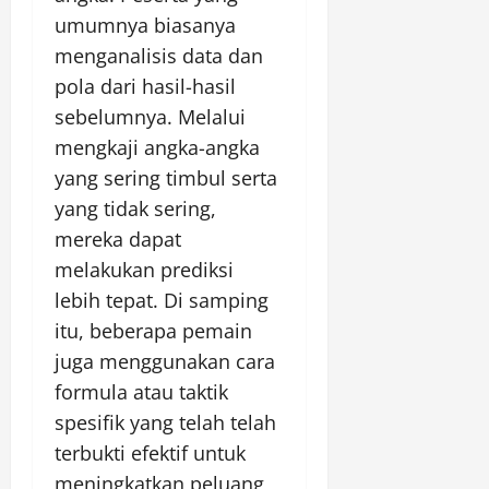
umumnya biasanya
menganalisis data dan
pola dari hasil-hasil
sebelumnya. Melalui
mengkaji angka-angka
yang sering timbul serta
yang tidak sering,
mereka dapat
melakukan prediksi
lebih tepat. Di samping
itu, beberapa pemain
juga menggunakan cara
formula atau taktik
spesifik yang telah telah
terbukti efektif untuk
meningkatkan peluang