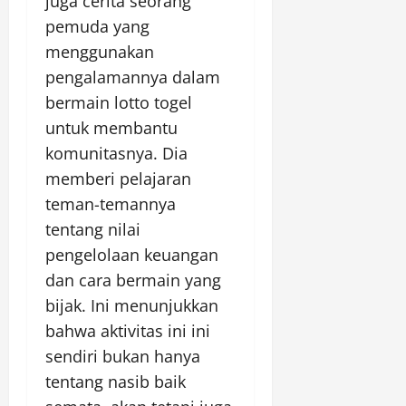
juga cerita seorang
pemuda yang
menggunakan
pengalamannya dalam
bermain lotto togel
untuk membantu
komunitasnya. Dia
memberi pelajaran
teman-temannya
tentang nilai
pengelolaan keuangan
dan cara bermain yang
bijak. Ini menunjukkan
bahwa aktivitas ini ini
sendiri bukan hanya
tentang nasib baik