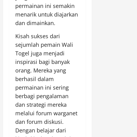
permainan ini semakin
menarik untuk diajarkan
dan dimainkan.
Kisah sukses dari
sejumlah pemain Wali
Togel juga menjadi
inspirasi bagi banyak
orang. Mereka yang
berhasil dalam
permainan ini sering
berbagi pengalaman
dan strategi mereka
melalui forum warganet
dan forum diskusi.
Dengan belajar dari