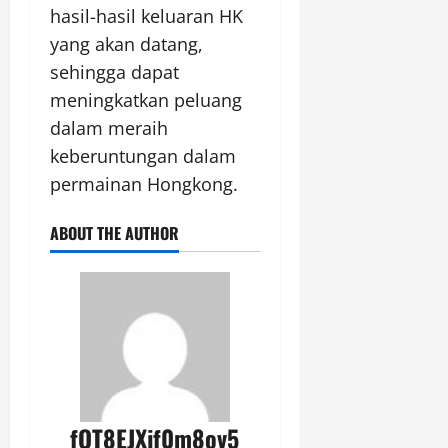
hasil-hasil keluaran HK
yang akan datang,
sehingga dapat
meningkatkan peluang
dalam meraih
keberuntungan dalam
permainan Hongkong.
ABOUT THE AUTHOR
fOT8EJXjf0m8ov5