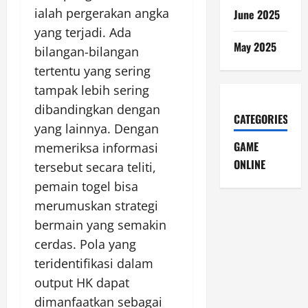
ialah pergerakan angka
June 2025
yang terjadi. Ada
May 2025
bilangan-bilangan
tertentu yang sering
tampak lebih sering
dibandingkan dengan
CATEGORIES
yang lainnya. Dengan
GAME
memeriksa informasi
ONLINE
tersebut secara teliti,
pemain togel bisa
merumuskan strategi
bermain yang semakin
cerdas. Pola yang
teridentifikasi dalam
output HK dapat
dimanfaatkan sebagai