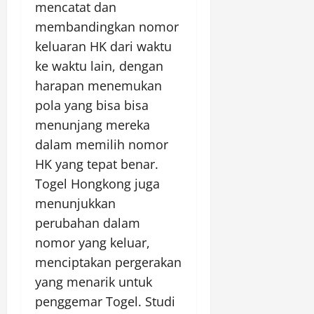
mencatat dan
membandingkan nomor
keluaran HK dari waktu
ke waktu lain, dengan
harapan menemukan
pola yang bisa bisa
menunjang mereka
dalam memilih nomor
HK yang tepat benar.
Togel Hongkong juga
menunjukkan
perubahan dalam
nomor yang keluar,
menciptakan pergerakan
yang menarik untuk
penggemar Togel. Studi