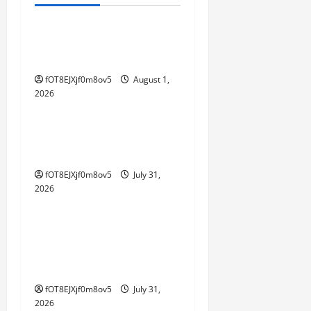
GAME ONLINE
i
Salju 4D: Panduan
g
Lengkap untuk Pemula
a
fOT8EJXjf0m8ov5
August 1,
2026
t
GAME ONLINE
i
Seluk Beluk Salju 4D: Apa
yang Perlu Anda Tahu
o
fOT8EJXjf0m8ov5
July 31,
n
2026
GAME ONLINE
Kudu Slot: Dari para
Pemula Profesional di
dalam Permainan Slot
fOT8EJXjf0m8ov5
July 31,
2026