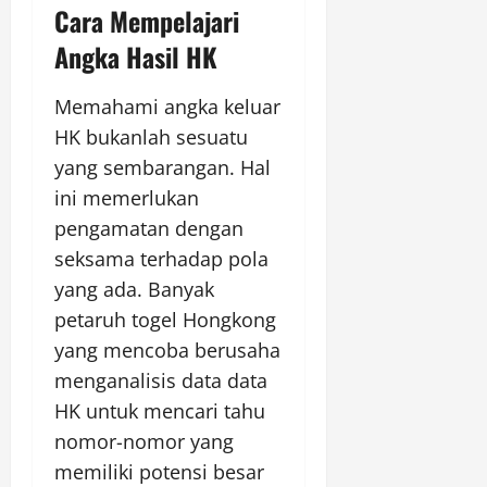
Cara Mempelajari
Angka Hasil HK
Memahami angka keluar
HK bukanlah sesuatu
yang sembarangan. Hal
ini memerlukan
pengamatan dengan
seksama terhadap pola
yang ada. Banyak
petaruh togel Hongkong
yang mencoba berusaha
menganalisis data data
HK untuk mencari tahu
nomor-nomor yang
memiliki potensi besar