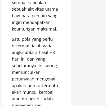
semua ini adalah
sebuah aktivitas utama
bagi para pemain yang
ingin mendapatkan
keuntungan maksimal.
Satu pola yang perlu
dicermati ialah variasi
angka antara hasil HK
hari ini dan yang
sebelumnya. Ini sering
memunculkan
pertanyaan mengenai
apakah nomor tertentu
akan muncul kembali
atau mungkin sudah
menyelesaikan