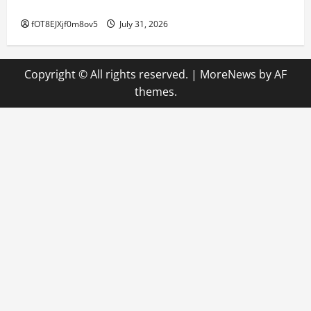
dalam Permainan Slot
fOT8EJXjf0m8ov5
July 31, 2026
Copyright © All rights reserved.
|
MoreNews
by AF
themes.