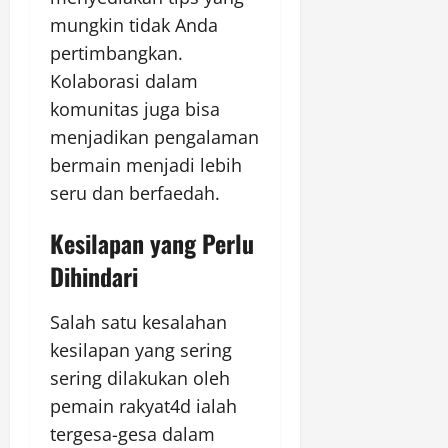
mungkin tidak Anda
pertimbangkan.
Kolaborasi dalam
komunitas juga bisa
menjadikan pengalaman
bermain menjadi lebih
seru dan berfaedah.
Kesilapan yang Perlu
Dihindari
Salah satu kesalahan
kesilapan yang sering
sering dilakukan oleh
pemain rakyat4d ialah
tergesa-gesa dalam