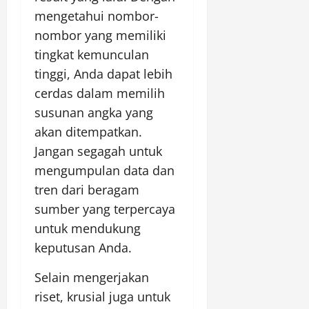
mengetahui nombor-
nombor yang memiliki
tingkat kemunculan
tinggi, Anda dapat lebih
cerdas dalam memilih
susunan angka yang
akan ditempatkan.
Jangan segagah untuk
mengumpulan data dan
tren dari beragam
sumber yang terpercaya
untuk mendukung
keputusan Anda.
Selain mengerjakan
riset, krusial juga untuk