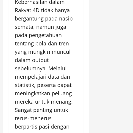
Keberhasilan dalam
Rakyat 4D tidak hanya
bergantung pada nasib
semata, namun juga
pada pengetahuan
tentang pola dan tren
yang mungkin muncul
dalam output
sebelumnya. Melalui
mempelajari data dan
statistik, peserta dapat
meningkatkan peluang
mereka untuk menang.
Sangat penting untuk
terus-menerus
berpartisipasi dengan