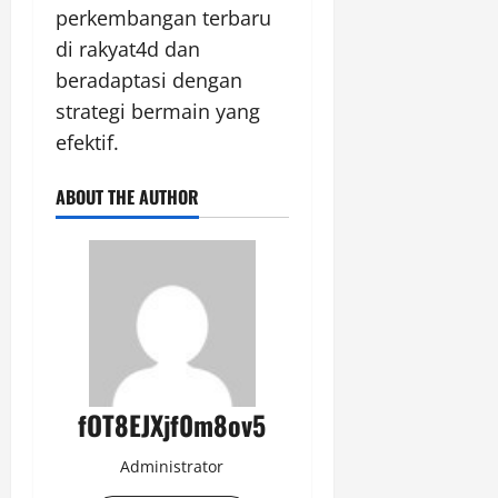
perkembangan terbaru
di rakyat4d dan
beradaptasi dengan
strategi bermain yang
efektif.
ABOUT THE AUTHOR
fOT8EJXjf0m8ov5
Administrator