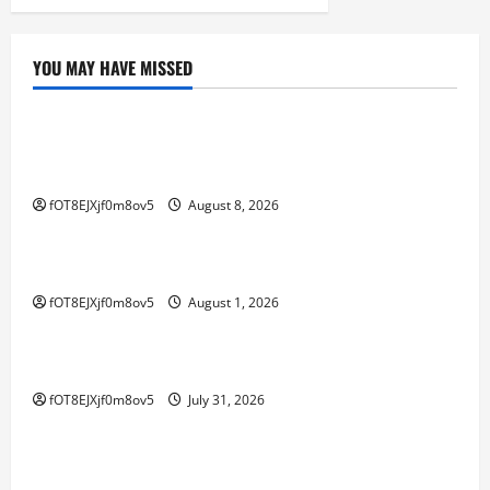
YOU MAY HAVE MISSED
GAME ONLINE
Permainan Slot Online Pulsa: Deposito Lima
Ribu yang Menguntungkan
fOT8EJXjf0m8ov5
August 8, 2026
GAME ONLINE
Salju 4D: Panduan Lengkap untuk Pemula
fOT8EJXjf0m8ov5
August 1, 2026
GAME ONLINE
Seluk Beluk Salju 4D: Apa yang Perlu Anda Tahu
fOT8EJXjf0m8ov5
July 31, 2026
GAME ONLINE
Kudu Slot: Dari para Pemula Profesional di