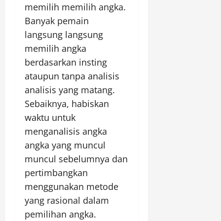
memilih memilih angka.
Banyak pemain
langsung langsung
memilih angka
berdasarkan insting
ataupun tanpa analisis
analisis yang matang.
Sebaiknya, habiskan
waktu untuk
menganalisis angka
angka yang muncul
muncul sebelumnya dan
pertimbangkan
menggunakan metode
yang rasional dalam
pemilihan angka.