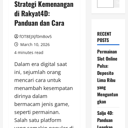
Strategi Kemenangan
Search
di Rakyat4D:
Panduan dan Cara
RECENT
fOT8EJXjf0m8ov5
POSTS
March 10, 2026
Permainan
4 minutes read
Slot Online
Dalam era digital saat
Pulsa:
ini, sejumlah orang
Deposito
mencari cara untuk
Lima Ribu
yang
menambah kesempatan
Menguntun
dirinya dalam
gkan
bermacam jenis game,
seperti permainan.
Salju 4D:
Salah satu platform
Panduan
Lengkap