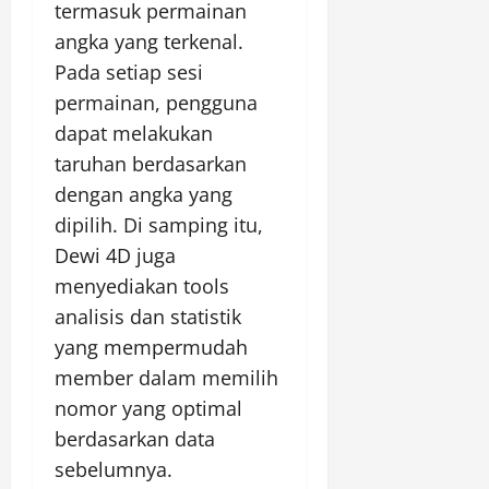
termasuk permainan
angka yang terkenal.
Pada setiap sesi
permainan, pengguna
dapat melakukan
taruhan berdasarkan
dengan angka yang
dipilih. Di samping itu,
Dewi 4D juga
menyediakan tools
analisis dan statistik
yang mempermudah
member dalam memilih
nomor yang optimal
berdasarkan data
sebelumnya.