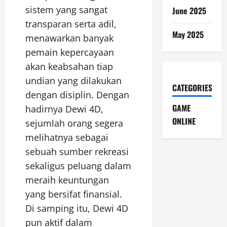
sistem yang sangat
June 2025
transparan serta adil,
May 2025
menawarkan banyak
pemain kepercayaan
akan keabsahan tiap
undian yang dilakukan
CATEGORIES
dengan disiplin. Dengan
GAME
hadirnya Dewi 4D,
ONLINE
sejumlah orang segera
melihatnya sebagai
sebuah sumber rekreasi
sekaligus peluang dalam
meraih keuntungan
yang bersifat finansial.
Di samping itu, Dewi 4D
pun aktif dalam