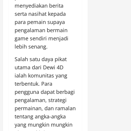
menyediakan berita
serta nasihat kepada
para pemain supaya
pengalaman bermain
game sendiri menjadi
lebih senang.
Salah satu daya pikat
utama dari Dewi 4D
ialah komunitas yang
terbentuk. Para
pengguna dapat berbagi
pengalaman, strategi
permainan, dan ramalan
tentang angka-angka
yang mungkin mungkin