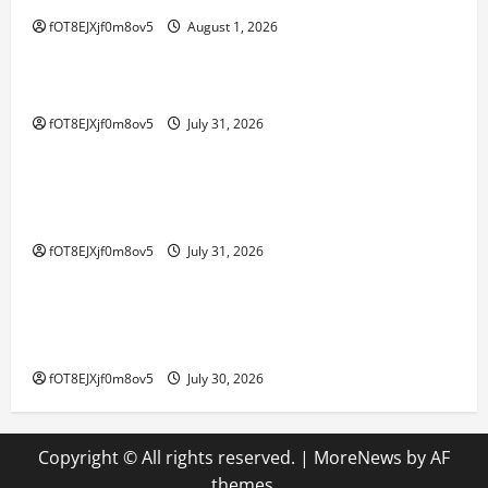
fOT8EJXjf0m8ov5
August 1, 2026
GAME ONLINE
Seluk Beluk Salju 4D: Apa yang Perlu Anda Tahu
fOT8EJXjf0m8ov5
July 31, 2026
GAME ONLINE
Kudu Slot: Dari para Pemula Profesional di
dalam Permainan Slot
fOT8EJXjf0m8ov5
July 31, 2026
GAME ONLINE
Maksimalkan Petualangan Anda dengan Kuda
pada Slot
fOT8EJXjf0m8ov5
July 30, 2026
Copyright © All rights reserved.
|
MoreNews
by AF
themes.