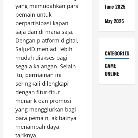
yang memudahkan para
June 2025
pemain untuk
May 2025
berpartisipasi kapan
saja dan di mana saja.
Dengan platform digital,
Salju4D menjadi lebih
CATEGORIES
mudah diakses bagi
GAME
segala kalangan. Selain
ONLINE
itu, permainan ini
seringkali dilengkapi
dengan fitur-fitur
menarik dan promosi
yang menggiurkan bagi
para pemain, akibatnya
menambah daya
tariknya.