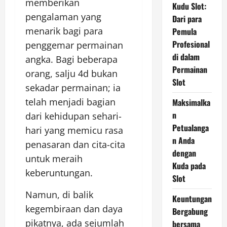
memberikan
Kudu Slot:
pengalaman yang
Dari para
menarik bagi para
Pemula
Profesional
penggemar permainan
di dalam
angka. Bagi beberapa
Permainan
orang, salju 4d bukan
Slot
sekadar permainan; ia
telah menjadi bagian
Maksimalka
n
dari kehidupan sehari-
Petualanga
hari yang memicu rasa
n Anda
penasaran dan cita-cita
dengan
untuk meraih
Kuda pada
keberuntungan.
Slot
Namun, di balik
Keuntungan
kegembiraan dan daya
Bergabung
pikatnya, ada sejumlah
bersama