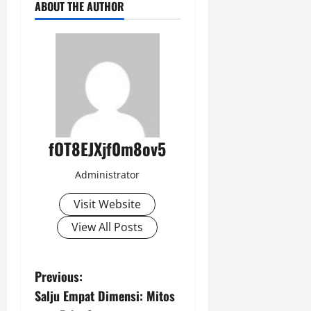
ABOUT THE AUTHOR
fOT8EJXjf0m8ov5
Administrator
Visit Website
View All Posts
P
Previous:
Salju Empat Dimensi: Mitos
o