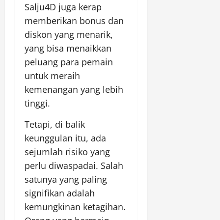
Salju4D juga kerap
memberikan bonus dan
diskon yang menarik,
yang bisa menaikkan
peluang para pemain
untuk meraih
kemenangan yang lebih
tinggi.
Tetapi, di balik
keunggulan itu, ada
sejumlah risiko yang
perlu diwaspadai. Salah
satunya yang paling
signifikan adalah
kemungkinan ketagihan.