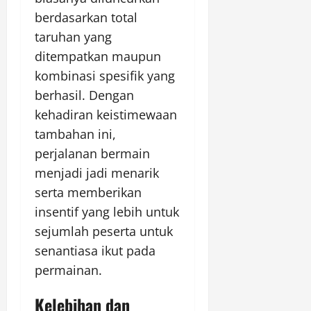
berdasarkan total
taruhan yang
ditempatkan maupun
kombinasi spesifik yang
berhasil. Dengan
kehadiran keistimewaan
tambahan ini,
perjalanan bermain
menjadi jadi menarik
serta memberikan
insentif yang lebih untuk
sejumlah peserta untuk
senantiasa ikut pada
permainan.
Kelebihan dan