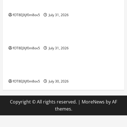
Seluk Beluk Salju 4D: Apa yang Perlu Anda Tahu
fOT8EJXjf0m8ov5
July 31, 2026
GAME ONLINE
Kudu Slot: Dari para Pemula Profesional di
dalam Permainan Slot
fOT8EJXjf0m8ov5
July 31, 2026
GAME ONLINE
Maksimalkan Petualangan Anda dengan Kuda
pada Slot
fOT8EJXjf0m8ov5
July 30, 2026
Copyright © All rights reserved.
|
MoreNews
by AF
themes.