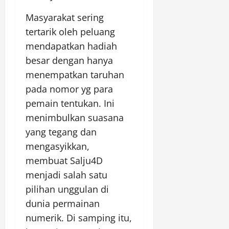
Masyarakat sering
tertarik oleh peluang
mendapatkan hadiah
besar dengan hanya
menempatkan taruhan
pada nomor yg para
pemain tentukan. Ini
menimbulkan suasana
yang tegang dan
mengasyikkan,
membuat Salju4D
menjadi salah satu
pilihan unggulan di
dunia permainan
numerik. Di samping itu,