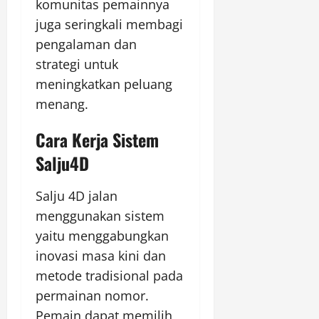
komunitas pemainnya
juga seringkali membagi
pengalaman dan
strategi untuk
meningkatkan peluang
menang.
Cara Kerja Sistem
Salju4D
Salju 4D jalan
menggunakan sistem
yaitu menggabungkan
inovasi masa kini dan
metode tradisional pada
permainan nomor.
Pemain dapat memilih