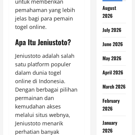
untuk memberikan
August
pemahaman yang lebih
2026
jelas bagi para pemain
togel online.
July 2026
Apa Itu Jeniustoto?
June 2026
Jeniustoto adalah salah
May 2026
satu platform populer
April 2026
dalam dunia togel
online di Indonesia.
March 2026
Dengan berbagai pilihan
permainan dan
February
kemudahan akses
2026
melalui situs webnya,
January
Jeniustoto menarik
2026
perhatian banyak