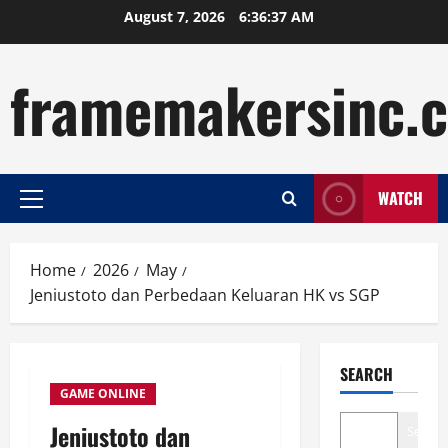
Skip
August 7, 2026
6:36:37 AM
to
content
framemakersinc.
WATCH
Primary
Menu
Home
2026
May
Jeniustoto dan Perbedaan Keluaran HK vs SGP
SEARCH
GAME ONLINE
Jeniustoto dan
Search