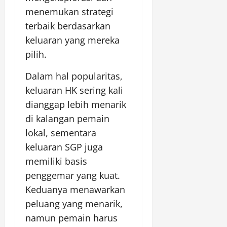
menemukan strategi
terbaik berdasarkan
keluaran yang mereka
pilih.
Dalam hal popularitas,
keluaran HK sering kali
dianggap lebih menarik
di kalangan pemain
lokal, sementara
keluaran SGP juga
memiliki basis
penggemar yang kuat.
Keduanya menawarkan
peluang yang menarik,
namun pemain harus