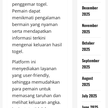
penggemar togel.
December
Pemain dapat
2025
menikmati pengalaman
bermain yang nyaman
November
serta mendapatkan
2025
informasi terkini
October
mengenai keluaran hasil
2025
togel.
September
Platform ini
2025
menyediakan layanan
yang user-friendly,
August
sehingga memudahkan
2025
para pemain untuk
memasang taruhan dan
July 2025
melihat keluaran angka.
June 2025