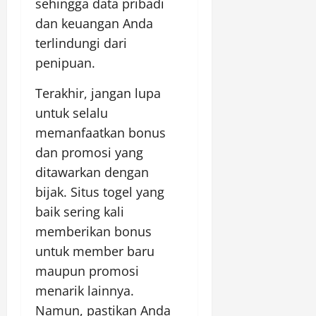
sehingga data pribadi
dan keuangan Anda
terlindungi dari
penipuan.
Terakhir, jangan lupa
untuk selalu
memanfaatkan bonus
dan promosi yang
ditawarkan dengan
bijak. Situs togel yang
baik sering kali
memberikan bonus
untuk member baru
maupun promosi
menarik lainnya.
Namun, pastikan Anda