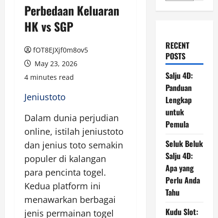
Perbedaan Keluaran
HK vs SGP
RECENT
fOT8EJXjf0m8ov5
POSTS
May 23, 2026
Salju 4D:
4 minutes read
Panduan
Jeniustoto
Lengkap
untuk
Dalam dunia perjudian
Pemula
online, istilah jeniustoto
Seluk Beluk
dan jenius toto semakin
Salju 4D:
populer di kalangan
Apa yang
para pencinta togel.
Perlu Anda
Kedua platform ini
Tahu
menawarkan berbagai
Kudu Slot:
jenis permainan togel