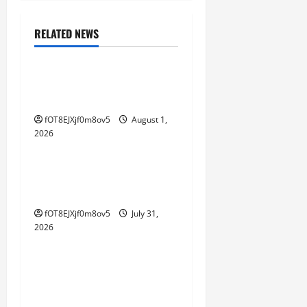
a
RELATED NEWS
v
GAME ONLINE
i
Salju 4D: Panduan
Lengkap untuk Pemula
g
fOT8EJXjf0m8ov5
August 1,
a
2026
GAME ONLINE
t
Seluk Beluk Salju 4D: Apa
i
yang Perlu Anda Tahu
o
fOT8EJXjf0m8ov5
July 31,
2026
GAME ONLINE
n
Kudu Slot: Dari para
Pemula Profesional di
dalam Permainan Slot