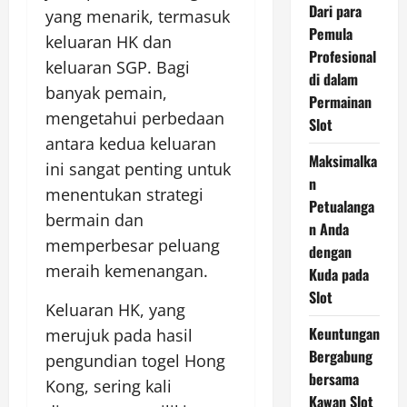
Dari para
yang menarik, termasuk
Pemula
keluaran HK dan
Profesional
keluaran SGP. Bagi
di dalam
banyak pemain,
Permainan
mengetahui perbedaan
Slot
antara kedua keluaran
Maksimalka
ini sangat penting untuk
n
menentukan strategi
Petualanga
bermain dan
n Anda
memperbesar peluang
dengan
meraih kemenangan.
Kuda pada
Slot
Keluaran HK, yang
Keuntungan
merujuk pada hasil
Bergabung
pengundian togel Hong
bersama
Kong, sering kali
Kawan Slot