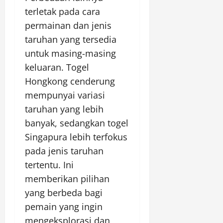
terletak pada cara
permainan dan jenis
taruhan yang tersedia
untuk masing-masing
keluaran. Togel
Hongkong cenderung
mempunyai variasi
taruhan yang lebih
banyak, sedangkan togel
Singapura lebih terfokus
pada jenis taruhan
tertentu. Ini
memberikan pilihan
yang berbeda bagi
pemain yang ingin
mengeksplorasi dan