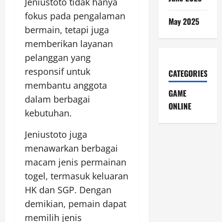
Jeniustoto tidak hanya
fokus pada pengalaman
May 2025
bermain, tetapi juga
memberikan layanan
pelanggan yang
responsif untuk
CATEGORIES
membantu anggota
GAME
dalam berbagai
ONLINE
kebutuhan.
Jeniustoto juga
menawarkan berbagai
macam jenis permainan
togel, termasuk keluaran
HK dan SGP. Dengan
demikian, pemain dapat
memilih jenis