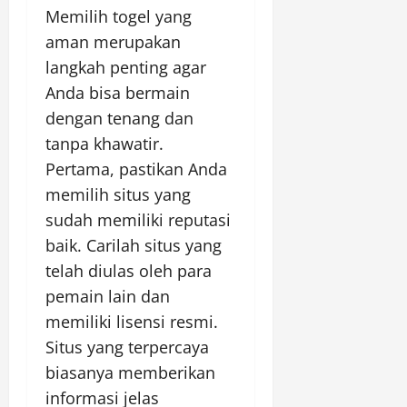
Memilih togel yang
aman merupakan
langkah penting agar
Anda bisa bermain
dengan tenang dan
tanpa khawatir.
Pertama, pastikan Anda
memilih situs yang
sudah memiliki reputasi
baik. Carilah situs yang
telah diulas oleh para
pemain lain dan
memiliki lisensi resmi.
Situs yang terpercaya
biasanya memberikan
informasi jelas