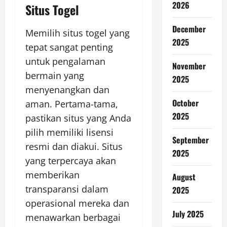
2026
Situs Togel
December
Memilih situs togel yang
2025
tepat sangat penting
untuk pengalaman
November
bermain yang
2025
menyenangkan dan
October
aman. Pertama-tama,
2025
pastikan situs yang Anda
pilih memiliki lisensi
September
resmi dan diakui. Situs
2025
yang terpercaya akan
memberikan
August
transparansi dalam
2025
operasional mereka dan
July 2025
menawarkan berbagai