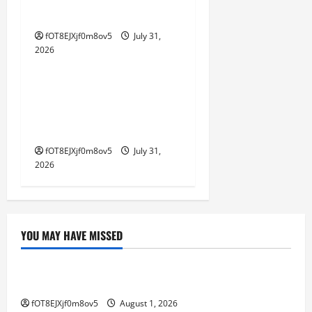
i
yang Perlu Anda Tahu
o
fOT8EJXjf0m8ov5
July 31,
2026
GAME ONLINE
n
Kudu Slot: Dari para
Pemula Profesional di
dalam Permainan Slot
fOT8EJXjf0m8ov5
July 31,
2026
YOU MAY HAVE MISSED
GAME ONLINE
Salju 4D: Panduan Lengkap untuk Pemula
fOT8EJXjf0m8ov5
August 1, 2026
GAME ONLINE