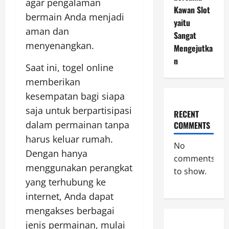
agar pengalaman
Kawan Slot
bermain Anda menjadi
yaitu
aman dan
Sangat
menyenangkan.
Mengejutka
n
Saat ini, togel online
memberikan
kesempatan bagi siapa
saja untuk berpartisipasi
RECENT
dalam permainan tanpa
COMMENTS
harus keluar rumah.
No
Dengan hanya
comments
menggunakan perangkat
to show.
yang terhubung ke
internet, Anda dapat
mengakses berbagai
jenis permainan, mulai