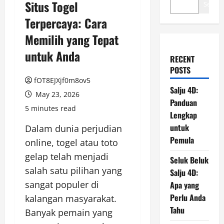
Situs Togel
Search
Terpercaya: Cara
Memilih yang Tepat
untuk Anda
RECENT
POSTS
fOT8EJXjf0m8ov5
Salju 4D:
May 23, 2026
Panduan
5 minutes read
Lengkap
untuk
Dalam dunia perjudian
Pemula
online, togel atau toto
gelap telah menjadi
Seluk Beluk
salah satu pilihan yang
Salju 4D:
sangat populer di
Apa yang
Perlu Anda
kalangan masyarakat.
Tahu
Banyak pemain yang