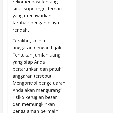
rekomendasi tentang
situs supertogel terbaik
yang menawarkan
taruhan dengan biaya
rendah.
Terakhir, kelola
anggaran dengan bijak.
Tentukan jumlah uang
yang siap Anda
pertaruhkan dan patuhi
anggaran tersebut.
Mengontrol pengeluaran
Anda akan mengurangi
risiko kerugian besar
dan memungkinkan
pengalaman bermain