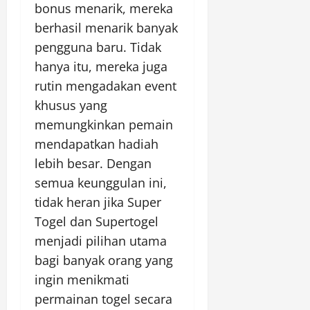
bonus menarik, mereka
berhasil menarik banyak
pengguna baru. Tidak
hanya itu, mereka juga
rutin mengadakan event
khusus yang
memungkinkan pemain
mendapatkan hadiah
lebih besar. Dengan
semua keunggulan ini,
tidak heran jika Super
Togel dan Supertogel
menjadi pilihan utama
bagi banyak orang yang
ingin menikmati
permainan togel secara