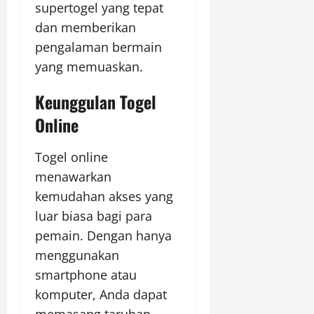
supertogel yang tepat
dan memberikan
pengalaman bermain
yang memuaskan.
Keunggulan Togel
Online
Togel online
menawarkan
kemudahan akses yang
luar biasa bagi para
pemain. Dengan hanya
menggunakan
smartphone atau
komputer, Anda dapat