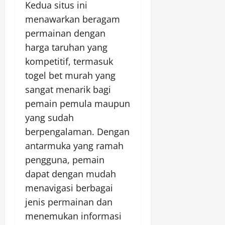
Kedua situs ini
menawarkan beragam
permainan dengan
harga taruhan yang
kompetitif, termasuk
togel bet murah yang
sangat menarik bagi
pemain pemula maupun
yang sudah
berpengalaman. Dengan
antarmuka yang ramah
pengguna, pemain
dapat dengan mudah
menavigasi berbagai
jenis permainan dan
menemukan informasi