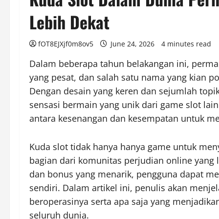
Lebih Dekat
fOT8EJXjf0m8ov5
June 24, 2026
4 minutes read
Dalam beberapa tahun belakangan ini, perma
yang pesat, dan salah satu nama yang kian p
Dengan desain yang keren dan sejumlah topik
sensasi bermain yang unik dari game slot lai
antara kesenangan dan kesempatan untuk mer
Kuda slot tidak hanya hanya game untuk meny
bagian dari komunitas perjudian online yang
dan bonus yang menarik, pengguna dapat me
sendiri. Dalam artikel ini, penulis akan menj
beroperasinya serta apa saja yang menjadika
seluruh dunia.