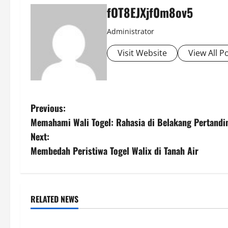
fOT8EJXjf0m8ov5
Administrator
Visit Website
View All P
P
Previous:
Memahami Wali Togel: Rahasia di Belakang Pertandi
o
Next:
s
Membedah Peristiwa Togel Walix di Tanah Air
t
n
RELATED NEWS
GAME ONLINE
GAME ONLIN
a