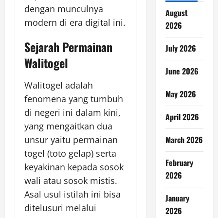
dengan munculnya
August
modern di era digital ini.
2026
Sejarah Permainan
July 2026
Walitogel
June 2026
Walitogel adalah
May 2026
fenomena yang tumbuh
di negeri ini dalam kini,
April 2026
yang mengaitkan dua
unsur yaitu permainan
March 2026
togel (toto gelap) serta
February
keyakinan kepada sosok
2026
wali atau sosok mistis.
Asal usul istilah ini bisa
January
ditelusuri melalui
2026