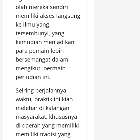
olah mereka sendiri
memiliki akses langsung
ke ilmu yang
tersembunyi, yang
kemudian menjadikan
para pemain lebih
bersemangat dalam
mengikuti bermain
perjudian ini.
Seiring berjalannya
waktu, praktik ini kian
melebar di kalangan
masyarakat, khususnya
di daerah yang memiliki
memiliki tradisi yang