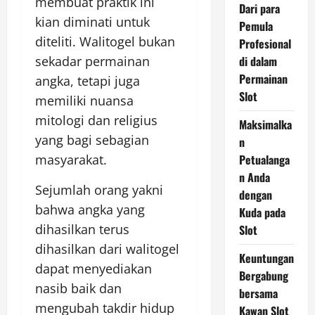
membuat praktik ini
Dari para
kian diminati untuk
Pemula
diteliti. Walitogel bukan
Profesional
sekadar permainan
di dalam
Permainan
angka, tetapi juga
Slot
memiliki nuansa
mitologi dan religius
Maksimalka
yang bagi sebagian
n
masyarakat.
Petualanga
n Anda
Sejumlah orang yakni
dengan
bahwa angka yang
Kuda pada
dihasilkan terus
Slot
dihasilkan dari walitogel
Keuntungan
dapat menyediakan
Bergabung
nasib baik dan
bersama
mengubah takdir hidup
Kawan Slot