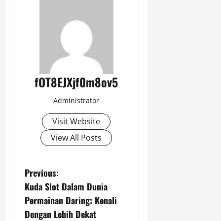
fOT8EJXjf0m8ov5
Administrator
Visit Website
View All Posts
P
Previous:
Kuda Slot Dalam Dunia
o
Permainan Daring: Kenali
s
Dengan Lebih Dekat