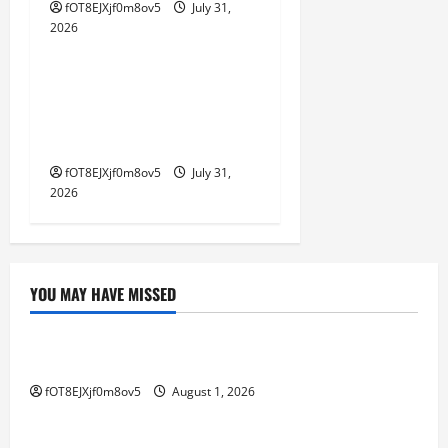
n
fOT8EJXjf0m8ov5
July 31,
2026
GAME ONLINE
Kudu Slot: Dari para
Pemula Profesional di
dalam Permainan Slot
fOT8EJXjf0m8ov5
July 31,
2026
YOU MAY HAVE MISSED
GAME ONLINE
Salju 4D: Panduan Lengkap untuk Pemula
fOT8EJXjf0m8ov5
August 1, 2026
GAME ONLINE