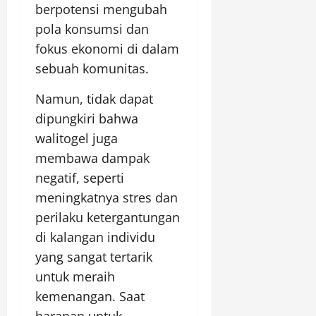
berpotensi mengubah
pola konsumsi dan
fokus ekonomi di dalam
sebuah komunitas.
Namun, tidak dapat
dipungkiri bahwa
walitogel juga
membawa dampak
negatif, seperti
meningkatnya stres dan
perilaku ketergantungan
di kalangan individu
yang sangat tertarik
untuk meraih
kemenangan. Saat