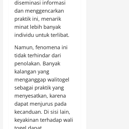
diseminasi informasi
dan menggencarkan
praktik ini, menarik
minat lebih banyak
individu untuk terlibat.
Namun, fenomena ini
tidak terhindar dari
penolakan. Banyak
kalangan yang
menganggap walitogel
sebagai praktik yang
menyesatkan, karena
dapat menjurus pada
kecanduan. Di sisi lain,
keyakinan terhadap wali
togel dapat