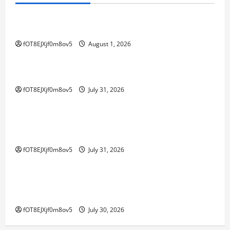
GAME ONLINE
Salju 4D: Panduan Lengkap untuk Pemula
fOT8EJXjf0m8ov5
August 1, 2026
GAME ONLINE
Seluk Beluk Salju 4D: Apa yang Perlu Anda Tahu
fOT8EJXjf0m8ov5
July 31, 2026
GAME ONLINE
Kudu Slot: Dari para Pemula Profesional di
dalam Permainan Slot
fOT8EJXjf0m8ov5
July 31, 2026
GAME ONLINE
Maksimalkan Petualangan Anda dengan Kuda
pada Slot
fOT8EJXjf0m8ov5
July 30, 2026