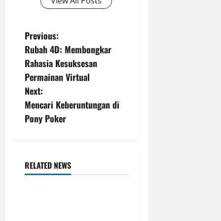
View All Posts
P
Previous:
Rubah 4D: Membongkar
o
Rahasia Kesuksesan
s
Permainan Virtual
Next:
t
Mencari Keberuntungan di
n
Pony Poker
a
v
RELATED NEWS
GAME ONLINE
i
Salju 4D: Panduan
g
Lengkap untuk Pemula