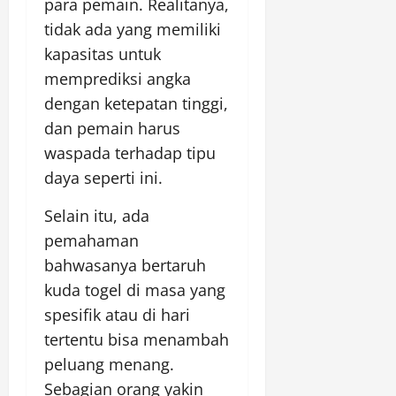
para pemain. Realitanya,
tidak ada yang memiliki
kapasitas untuk
memprediksi angka
dengan ketepatan tinggi,
dan pemain harus
waspada terhadap tipu
daya seperti ini.
Selain itu, ada
pemahaman
bahwasanya bertaruh
kuda togel di masa yang
spesifik atau di hari
tertentu bisa menambah
peluang menang.
Sebagian orang yakin