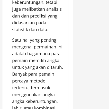
keberuntungan, tetapi
juga melibatkan analisis
dan dan prediksi yang
didasarkan pada
statistik dan data.
Satu hal yang penting
mengenai permainan ini
adalah bagaimana para
pemain memilih angka
untuk yang akan ditaruh.
Banyak para pemain
percaya metode
tertentu, termasuk
menggunakan angka-
angka keberuntungan,
lahir, atau kombinasi