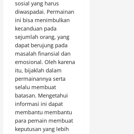
sosial yang harus
diwaspadai. Permainan
ini bisa menimbulkan
kecanduan pada
sejumlah orang, yang
dapat berujung pada
masalah finansial dan
emosional. Oleh karena
itu, bijaklah dalam
permainannya serta
selalu membuat
batasan. Mengetahui
informasi ini dapat
membantu membantu
para pemain membuat
keputusan yang lebih