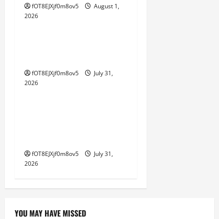
a
fOT8EJXjf0m8ov5
August 1,
2026
t
GAME ONLINE
i
Seluk Beluk Salju 4D: Apa
yang Perlu Anda Tahu
o
fOT8EJXjf0m8ov5
July 31,
n
2026
GAME ONLINE
Kudu Slot: Dari para
Pemula Profesional di
dalam Permainan Slot
fOT8EJXjf0m8ov5
July 31,
2026
YOU MAY HAVE MISSED