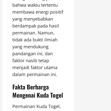
bahwa waktu tertentu
membawa energi positif
yang menyebabkan
berdampak pada hasil
permainan. Namun,
tidak ada bukti ilmiah
yang mendukung
pandangan ini, dan
faktor nasib tetap
menjadi faktor utama
dalam permainan ini.
Fakta Berharga
Mengenai Kuda Togel
Permainan Kuda Togel,