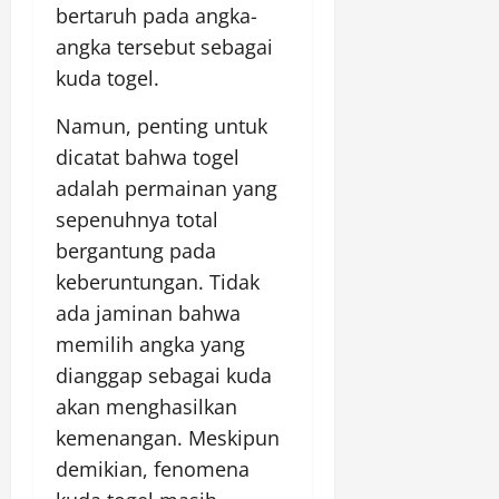
bertaruh pada angka-
angka tersebut sebagai
kuda togel.
Namun, penting untuk
dicatat bahwa togel
adalah permainan yang
sepenuhnya total
bergantung pada
keberuntungan. Tidak
ada jaminan bahwa
memilih angka yang
dianggap sebagai kuda
akan menghasilkan
kemenangan. Meskipun
demikian, fenomena