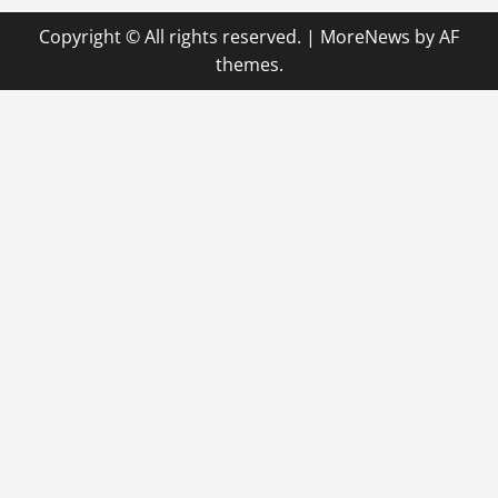
Copyright © All rights reserved.
|
MoreNews
by AF
themes.