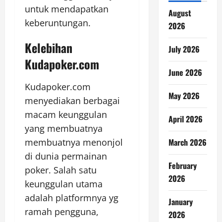
untuk mendapatkan
August
keberuntungan.
2026
Kelebihan
July 2026
Kudapoker.com
June 2026
Kudapoker.com
May 2026
menyediakan berbagai
macam keunggulan
April 2026
yang membuatnya
membuatnya menonjol
March 2026
di dunia permainan
February
poker. Salah satu
2026
keunggulan utama
adalah platformnya yg
January
ramah pengguna,
2026