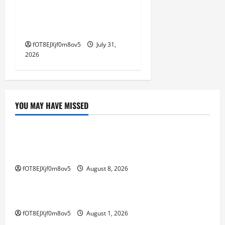
Seluk Beluk Salju 4D: Apa
yang Perlu Anda Tahu
fOT8EJXjf0m8ov5
July 31,
2026
YOU MAY HAVE MISSED
GAME ONLINE
Permainan Slot Online Pulsa: Deposito Lima
Ribu yang Menguntungkan
fOT8EJXjf0m8ov5
August 8, 2026
GAME ONLINE
Salju 4D: Panduan Lengkap untuk Pemula
fOT8EJXjf0m8ov5
August 1, 2026
GAME ONLINE