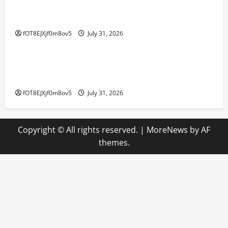
Seluk Beluk Salju 4D: Apa yang Perlu Anda Tahu
fOT8EJXjf0m8ov5
July 31, 2026
GAME ONLINE
Kudu Slot: Dari para Pemula Profesional di
dalam Permainan Slot
fOT8EJXjf0m8ov5
July 31, 2026
Copyright © All rights reserved.
|
MoreNews
by AF
themes.