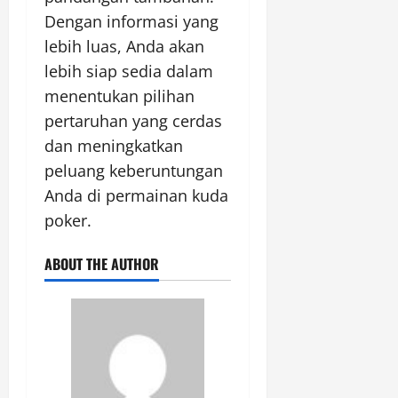
Dengan informasi yang
lebih luas, Anda akan
lebih siap sedia dalam
menentukan pilihan
pertaruhan yang cerdas
dan meningkatkan
peluang keberuntungan
Anda di permainan kuda
poker.
ABOUT THE AUTHOR