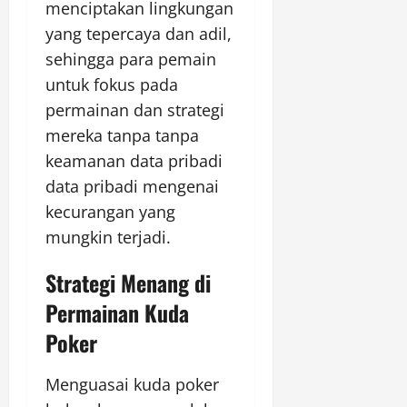
menciptakan lingkungan
yang tepercaya dan adil,
sehingga para pemain
untuk fokus pada
permainan dan strategi
mereka tanpa tanpa
keamanan data pribadi
data pribadi mengenai
kecurangan yang
mungkin terjadi.
Strategi Menang di
Permainan Kuda
Poker
Menguasai kuda poker