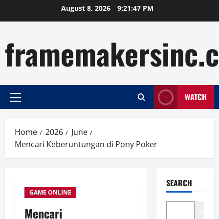
Skip
August 8, 2026
9:21:48 PM
to
content
framemakersinc.
WATCH
Primary
Menu
Home
2026
June
Mencari Keberuntungan di Pony Poker
SEARCH
GAME ONLINE
Mencari
Search