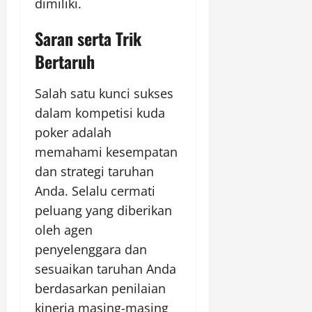
dimiliki.
Saran serta Trik
Bertaruh
Salah satu kunci sukses
dalam kompetisi kuda
poker adalah
memahami kesempatan
dan strategi taruhan
Anda. Selalu cermati
peluang yang diberikan
oleh agen
penyelenggara dan
sesuaikan taruhan Anda
berdasarkan penilaian
kinerja masing-masing