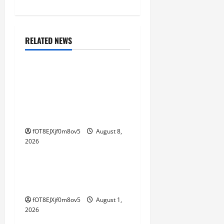
a
v
i
RELATED NEWS
GAME ONLINE
g
Permainan Slot Online
a
Pulsa: Deposito Lima
Ribu yang
t
Menguntungkan
i
fOT8EJXjf0m8ov5
August 8,
2026
o
GAME ONLINE
n
Salju 4D: Panduan
Lengkap untuk Pemula
fOT8EJXjf0m8ov5
August 1,
2026
GAME ONLINE