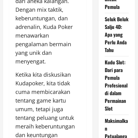
dari aneka kalangan.
Pemula
Dengan mix taktik,
keberuntungan, dan
Seluk Beluk
adrenalin, Kuda Poker
Salju 4D:
Apa yang
menawarkan
Perlu Anda
pengalaman bermain
Tahu
yang unik dan
menyengat.
Kudu Slot:
Dari para
Ketika kita diskusikan
Pemula
Kudapoker, kita tidak
Profesional
cuma membicarakan
di dalam
tentang game kartu
Permainan
Slot
umum, tetapi juga
tentang peluang untuk
Maksimalka
meraih keberuntungan
n
dan keuntungan
Petualanga