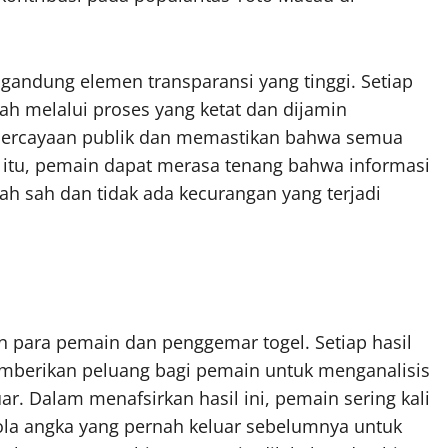
gandung elemen transparansi yang tinggi. Setiap
ah melalui proses yang ketat dan dijamin
epercayaan publik dan memastikan bahwa semua
a itu, pemain dapat merasa tenang bahwa informasi
ah sah dan tidak ada kecurangan yang terjadi
n para pemain dan penggemar togel. Setiap hasil
berikan peluang bagi pemain untuk menganalisis
. Dalam menafsirkan hasil ini, pemain sering kali
ola angka yang pernah keluar sebelumnya untuk