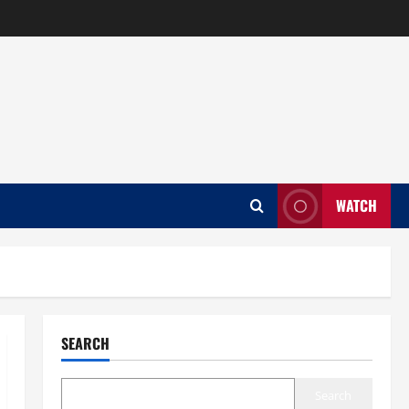
WATCH
SEARCH
Search