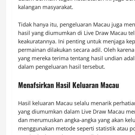
kalangan masyarakat.
Tidak hanya itu, pengeluaran Macau juga men
hasil yang diumumkan di Live Draw Macau tel
keakuratannya. Ini penting untuk menjaga k
permainan dilakukan secara adil. Oleh karen
yang mereka terima tentang hasil undian adal
dalam pengeluaran hasil tersebut.
Menafsirkan Hasil Keluaran Macau
Hasil keluaran Macau selalu menarik perhatia
yang diumumkan dalam Live Draw Macau mem
dan merumuskan angka-angka yang akan keluar
menggunakan metode seperti statistik atau p