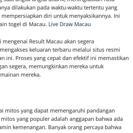
sanya dilakukan pada waktu-waktu tertentu yang
t mempersiapkan diri untuk menyaksikannya. Ini
ain togel di Macau.
Live Draw Macau
si mengenai Result Macau akan segera
engakses keluaran terbaru melalui situs resmi
n ini. Proses yang cepat dan efektif ini memastikan
an segera, memungkinkan mereka untuk
rmainan mereka.
bagai mitos yang dapat memengaruhi pandangan
u mitos yang populer adalah anggapan bahwa ada
njamin kemenangan. Banyak orang percaya bahwa