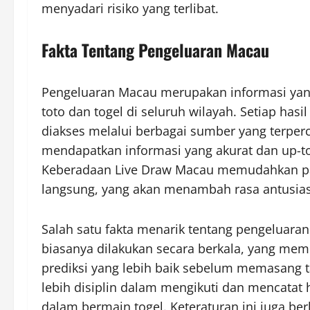
menyadari risiko yang terlibat.
Fakta Tentang Pengeluaran Macau
Pengeluaran Macau merupakan informasi yan
toto dan togel di seluruh wilayah. Setiap ha
diakses melalui berbagai sumber yang terper
mendapatkan informasi yang akurat dan up-to
Keberadaan Live Draw Macau memudahkan pa
langsung, yang akan menambah rasa antusia
Salah satu fakta menarik tentang pengeluara
biasanya dilakukan secara berkala, yang me
prediksi yang lebih baik sebelum memasang ta
lebih disiplin dalam mengikuti dan mencatat h
dalam bermain togel. Keteraturan ini juga be