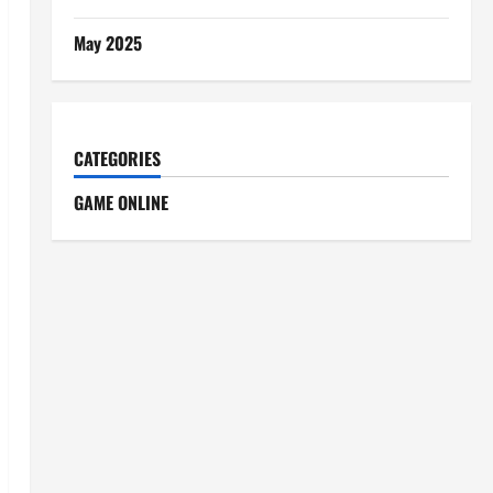
May 2025
CATEGORIES
GAME ONLINE