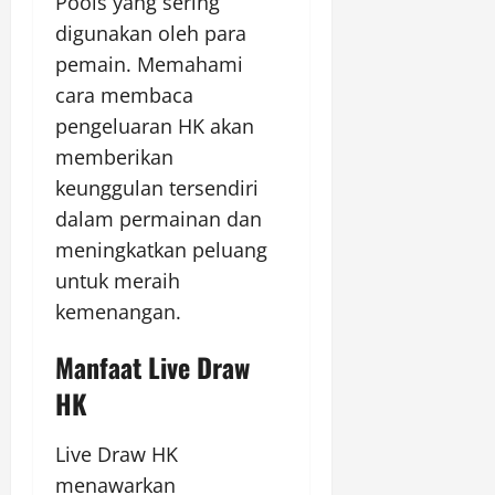
Pools yang sering
digunakan oleh para
pemain. Memahami
cara membaca
pengeluaran HK akan
memberikan
keunggulan tersendiri
dalam permainan dan
meningkatkan peluang
untuk meraih
kemenangan.
Manfaat Live Draw
HK
Live Draw HK
menawarkan