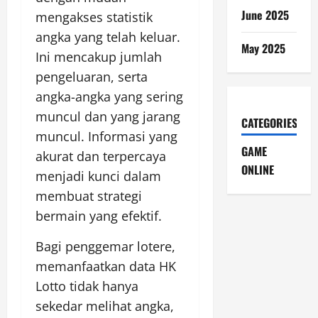
June 2025
mengakses statistik
angka yang telah keluar.
May 2025
Ini mencakup jumlah
pengeluaran, serta
angka-angka yang sering
muncul dan yang jarang
CATEGORIES
muncul. Informasi yang
GAME
akurat dan terpercaya
ONLINE
menjadi kunci dalam
membuat strategi
bermain yang efektif.
Bagi penggemar lotere,
memanfaatkan data HK
Lotto tidak hanya
sekedar melihat angka,