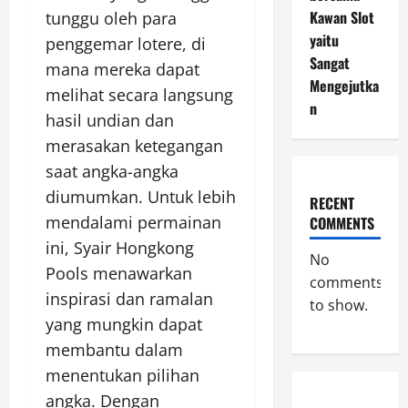
Kawan Slot
tunggu oleh para
yaitu
penggemar lotere, di
Sangat
mana mereka dapat
Mengejutka
melihat secara langsung
n
hasil undian dan
merasakan ketegangan
saat angka-angka
diumumkan. Untuk lebih
RECENT
mendalami permainan
COMMENTS
ini, Syair Hongkong
No
Pools menawarkan
comments
inspirasi dan ramalan
to show.
yang mungkin dapat
membantu dalam
menentukan pilihan
angka. Dengan