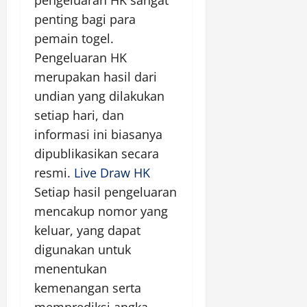
pengeluaran HK sangat
penting bagi para
pemain togel.
Pengeluaran HK
merupakan hasil dari
undian yang dilakukan
setiap hari, dan
informasi ini biasanya
dipublikasikan secara
resmi.
Live Draw HK
Setiap hasil pengeluaran
mencakup nomor yang
keluar, yang dapat
digunakan untuk
menentukan
kemenangan serta