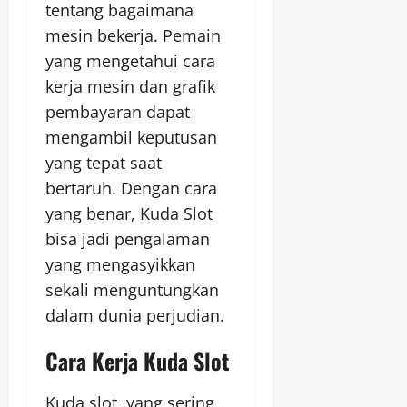
tentang bagaimana
mesin bekerja. Pemain
yang mengetahui cara
kerja mesin dan grafik
pembayaran dapat
mengambil keputusan
yang tepat saat
bertaruh. Dengan cara
yang benar, Kuda Slot
bisa jadi pengalaman
yang mengasyikkan
sekali menguntungkan
dalam dunia perjudian.
Cara Kerja Kuda Slot
Kuda slot, yang sering