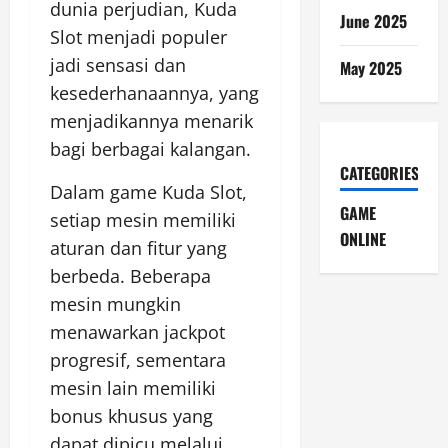
dunia perjudian, Kuda
June 2025
Slot menjadi populer
jadi sensasi dan
May 2025
kesederhanaannya, yang
menjadikannya menarik
bagi berbagai kalangan.
CATEGORIES
Dalam game Kuda Slot,
GAME
setiap mesin memiliki
ONLINE
aturan dan fitur yang
berbeda. Beberapa
mesin mungkin
menawarkan jackpot
progresif, sementara
mesin lain memiliki
bonus khusus yang
dapat dipicu melalui