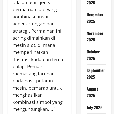
adalah jenis jenis
2026
permainan judi yang
December
kombinasi unsur
2025
keberuntungan dan
strategi. Permainan ini
November
sering dimainkan di
2025
mesin slot, di mana
October
memperlihatkan
2025
ilustrasi kuda dan tema
balap. Pemain
September
memasang taruhan
2025
pada hasil putaran
mesin, berharap untuk
August
menghasilkan
2025
kombinasi simbol yang
July 2025
menguntungkan. Di