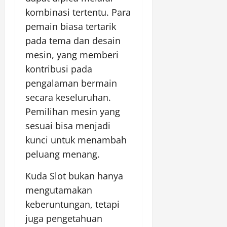
kombinasi tertentu. Para
pemain biasa tertarik
pada tema dan desain
mesin, yang memberi
kontribusi pada
pengalaman bermain
secara keseluruhan.
Pemilihan mesin yang
sesuai bisa menjadi
kunci untuk menambah
peluang menang.
Kuda Slot bukan hanya
mengutamakan
keberuntungan, tetapi
juga pengetahuan