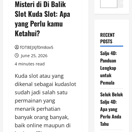
Misteri di Di Balik
Search
Slot Kuda Slot: Apa
yang Perlu kamu
Ketahui?
RECENT
POSTS
fOT8EJXjf0m8ov5
Salju 4D:
June 25, 2026
Panduan
4 minutes read
Lengkap
untuk
Kuda slot atau yang
Pemula
dikenal sebagai kudaslot
sudah jadi salah satu
Seluk Beluk
permainan yang
Salju 4D:
menarik perhatian
Apa yang
Perlu Anda
banyak orang banyak,
Tahu
baik online maupun di