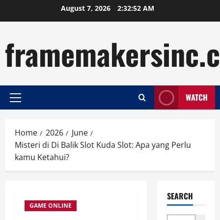
Skip
August 7, 2026
2:32:52 AM
to
content
framemakersinc.
WATCH
Primary
Menu
Home
2026
June
Misteri di Di Balik Slot Kuda Slot: Apa yang Perlu
kamu Ketahui?
SEARCH
GAME ONLINE