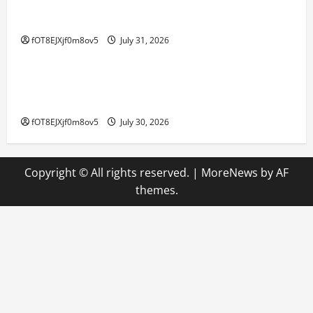
Kudu Slot: Dari para Pemula Profesional di
dalam Permainan Slot
fOT8EJXjf0m8ov5
July 31, 2026
GAME ONLINE
Maksimalkan Petualangan Anda dengan Kuda
pada Slot
fOT8EJXjf0m8ov5
July 30, 2026
Copyright © All rights reserved.
|
MoreNews
by AF
themes.