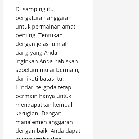
Di samping itu,
pengaturan anggaran
untuk permainan amat
penting. Tentukan
dengan jelas jumlah
uang yang Anda
inginkan Anda habiskan
sebelum mulai bermain,
dan ikuti batas itu.
Hindari tergoda tetap
bermain hanya untuk
mendapatkan kembali
kerugian. Dengan
manajemen anggaran
dengan baik, Anda dapat